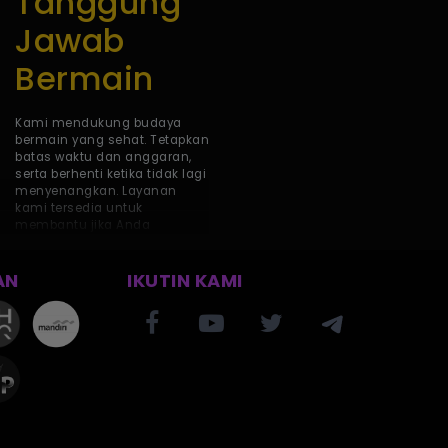
Tanggung
Jawab
Bermain
an permainan yang bagus.
an tanpa alasan, 365RAJA
g profesional. Tentu ada
Kami mendukung budaya
ikut adalah beberapa
bermain yang sehat. Tetapkan
batas waktu dan anggaran,
serta berhenti ketika tidak lagi
menyenangkan. Layanan
kami tersedia untuk
membantu jika Anda
membutuhkan informasi
lebih lanjut terkait kebijakan
AN
bermain bertanggung jawab.
IKUTIN KAMI
Hanya untuk 18+.