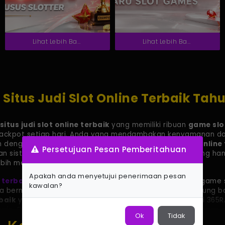
Lihat Lebih Banyak
Lihat Lebih Banyak
Situs Judi Slot Online Terbaik Tah
situs judi slot online terbaik
yang memiliki ribuan
game slot
ckpot setiap hari. Anda yang mendambakan kenyamanan da
n dengan modal yang kecil, 365RAJA adalah
situs slot online
Persetujuan Pesan Pemberitahuan
gan sistem permainan yang bagus, dukungan support yang h
lebih menyenangkan.
Apakah anda menyetujui penerimaan pesan
 terbaik
, 365RAJA sangat selektif dalam menyediakan game 
kawalan?
 bermain. Anda yang ingin merasakan nyaman dan untung bany
BACA LEBIH LANJUT
rbaik
yang paling paling cocok anda mainkan. Bermain di 365
ja. Dengan modal ini anda bisa bermain di banyak putaran s
Ok
Tidak
dangkan peluang maxwin sangat tinggi, ayo daftar dan berm