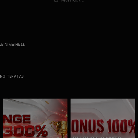
AK DIMAINKAN
ING TERATAS