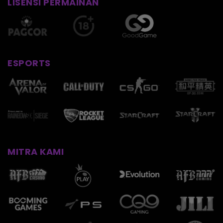
LISENSI PERMAINAN
Sebagai
situs judi slot onl
Selain supaya pemain meras
besar, 365RAJA sebagai ba
seluruh pemain di dunia. Un
online terbaik
, di antaranya
ESPORTS
1. AFB Gaming
AFB Gaming menjadi salah sa
dari berbagai tema, gamenya
terbaik dari AFB gaming yait
2.PG Soft
MITRA KAMI
Siapa yang tidak kenal denga
sangat populer, terutama di
Mahjong ways 2, Lucky Neko,
3. Pragmatic Play
Pragmatic Play adalah
situs