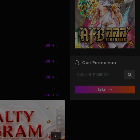
LEBIH
LEBIH
Cari Permainan
LEBIH
Lebih
LEBIH