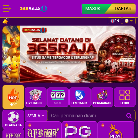
MASUK
DAFTAR
EN
Previous
Next
LIVE KASINO
SLOT
TEMBAK IKAN
PERMAINAN
LEBIH
HOT
SEMUA
hot
hot
hot
OLAHRAGA