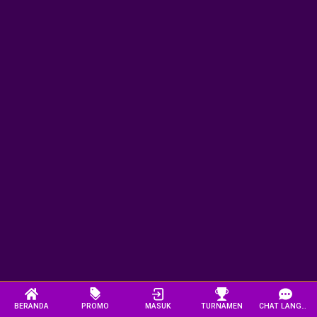
Pastikan untuk membaca bagian
“Cara Mengikuti Promosi”
(jika tersedia) untuk
memahami langkah-langkah yang diperlukan agar dapat berpartisipasi dan
menikmati bonus, merchandise, cashback, atau rebate yang ditawarkan.
BERANDA
PROMO
MASUK
TURNAMEN
CHAT LANGSUNG