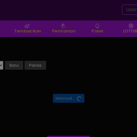
Tembak Ikan
Permainan
Poker
LOTTE
Baru
Panas
Memuat...