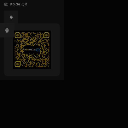
Kode QR