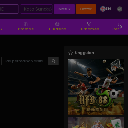
EN
Masuk
Daftar
RY
Promosi
E-Kasino
Turnamen
Referra
Unggulan