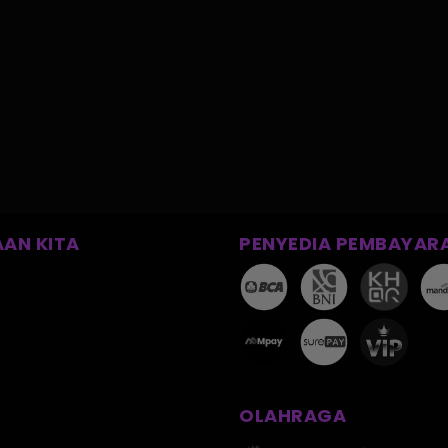
AN KITA
PENYEDIA PEMBAYAR
OLAHRAGA