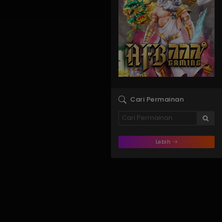
Cari Permainan
Lebih