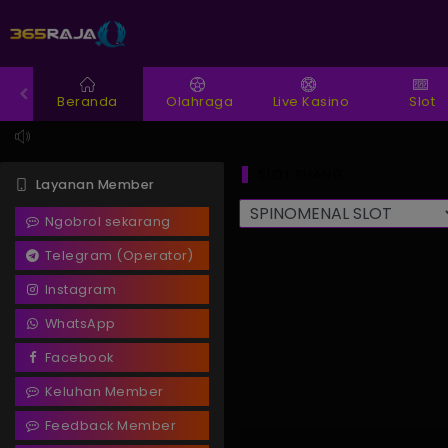
Beranda
Olahraga
Live Kasino
Slot
SLOT RUANG
Layanan Member
Ngobrol sekarang
Telegram (Operator)
Instagram
WhatsApp
Facebook
Keluhan Member
Feedback Member