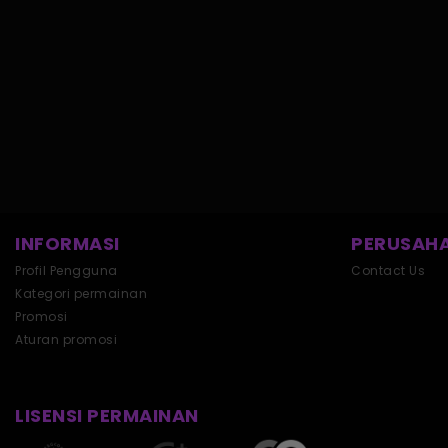
INFORMASI
PERUSAHA
Profil Pengguna
Contact Us
Kategori permainan
Promosi
Aturan promosi
LISENSI PERMAINAN