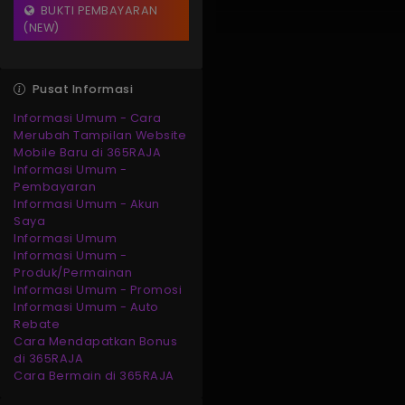
BUKTI PEMBAYARAN
(NEW)
Pusat Informasi
Informasi Umum - Cara
Merubah Tampilan Website
Mobile Baru di 365RAJA
Informasi Umum -
Pembayaran
Informasi Umum - Akun
Saya
Informasi Umum
Informasi Umum -
Produk/Permainan
Informasi Umum - Promosi
Informasi Umum - Auto
Rebate
Cara Mendapatkan Bonus
di 365RAJA
Cara Bermain di 365RAJA