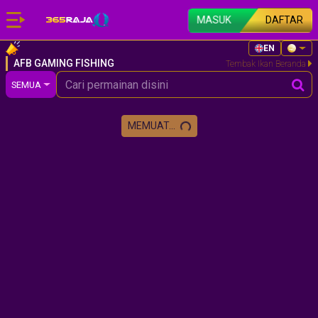
MASUK
DAFTAR
EN
AFB GAMING FISHING
Tembak Ikan Beranda
SEMUA
MEMUAT...