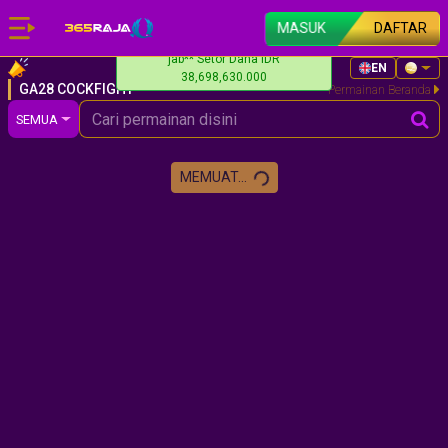
MASUK
DAFTAR
jab** Setor Dana IDR
EN
38,698,630.000
GA28 COCKFIGHT
Permainan Beranda
SEMUA
MEMUAT...