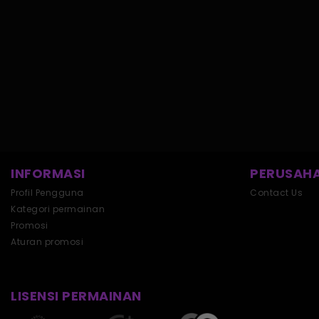
INFORMASI
PERUSAHA
Profil Pengguna
Contact Us
Kategori permainan
Promosi
Aturan promosi
LISENSI PERMAINAN