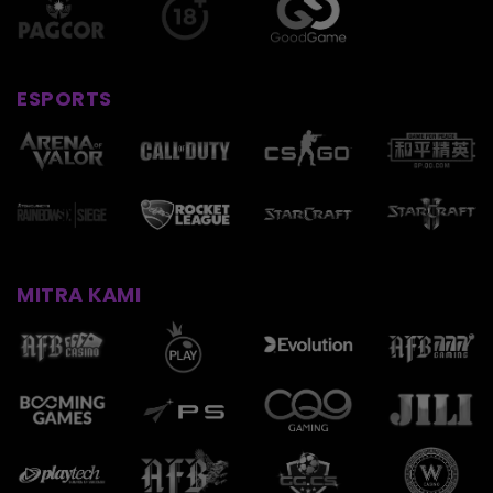
ESPORTS
MITRA KAMI