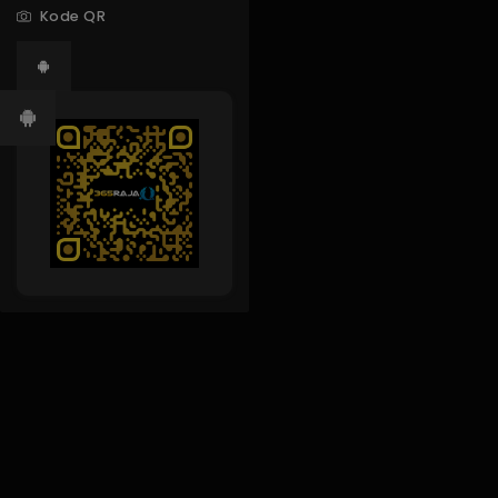
Kode QR