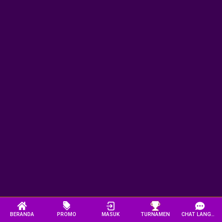
BERANDA
PROMO
MASUK
TURNAMEN
CHAT LANGSUNG