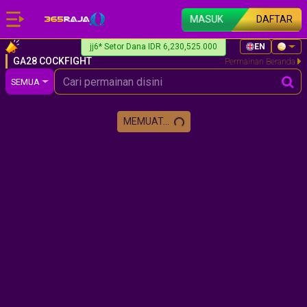
MASUK
DAFTAR
jj6* Setor Dana IDR 6,230,525.000
EN
GA28 COCKFIGHT
Permainan Beranda
SEMUA
MEMUAT...